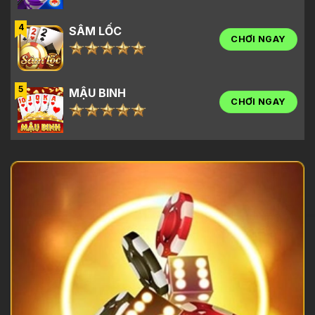
4
SÂM LỐC
CHƠI NGAY
5
MẬU BINH
CHƠI NGAY