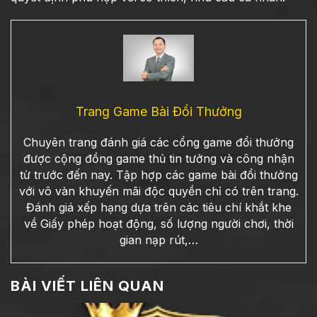
Trang Game Bài Đổi Thưởng
Chuyên trang đánh giá các cổng game đổi thưởng
được cộng đồng game thủ tin tưởng và công nhận
từ trước đến nay. Tập hợp các game bài đổi thưởng
với vô vàn khuyến mãi độc quyền chỉ có trên trang.
Đánh giá xếp hạng dựa trên các tiêu chí khắt khe
về Giấy phép hoạt động, số lượng người chơi, thời
gian nạp rút,…
BÀI VIẾT LIÊN QUAN