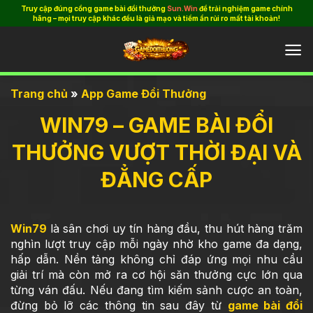
Bỏ
Truy cập đúng cổng game bài đổi thưởng
Sun.Win
để trải nghiệm game chính
hãng – mọi truy cập khác đều là giả mạo và tiềm ẩn rủi ro mất tài khoản!
qua
nội
dung
Trang chủ
»
App Game Đổi Thưởng
WIN79 – GAME BÀI ĐỔI
THƯỞNG VƯỢT THỜI ĐẠI VÀ
ĐẲNG CẤP
Win79
là sân chơi uy tín hàng đầu, thu hút hàng trăm
nghìn lượt truy cập mỗi ngày nhờ kho game đa dạng,
hấp dẫn. Nền tảng không chỉ đáp ứng mọi nhu cầu
giải trí mà còn mở ra cơ hội săn thưởng cực lớn qua
từng ván đấu. Nếu đang tìm kiếm sảnh cược an toàn,
đừng bỏ lỡ các thông tin sau đây từ
game bài đổi