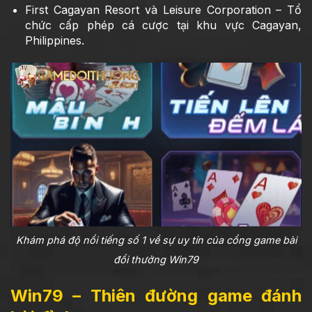
First Cagayan Resort và Leisure Corporation – Tổ
chức cấp phép cá cược tại khu vực Cagayan,
Philippines.
Khám phá độ nổi tiếng số 1 về sự uy tín của cổng game bài
đổi thưởng Win79
Win79 – Thiên đường game đánh