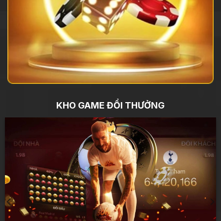
KHO GAME ĐỔI THƯỞNG