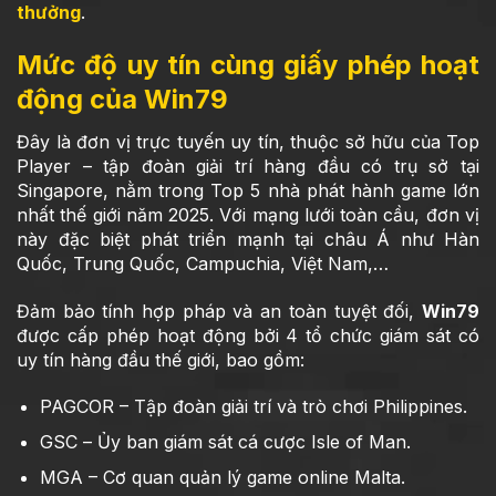
thưởng
.
Mức độ uy tín cùng giấy phép hoạt
động của Win79
Đây là đơn vị trực tuyến uy tín, thuộc sở hữu của Top
Player – tập đoàn giải trí hàng đầu có trụ sở tại
Singapore, nằm trong Top 5 nhà phát hành game lớn
nhất thế giới năm 2025. Với mạng lưới toàn cầu, đơn vị
này đặc biệt phát triển mạnh tại châu Á như Hàn
Quốc, Trung Quốc, Campuchia, Việt Nam,…
Đảm bảo tính hợp pháp và an toàn tuyệt đối,
Win79
được cấp phép hoạt động bởi 4 tổ chức giám sát có
uy tín hàng đầu thế giới, bao gồm:
PAGCOR – Tập đoàn giải trí và trò chơi Philippines.
GSC – Ủy ban giám sát cá cược Isle of Man.
MGA – Cơ quan quản lý game online Malta.