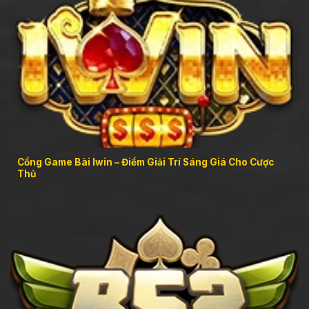
Cổng Game Bài Iwin – Điểm Giải Trí Sáng Giá Cho Cược
Thủ