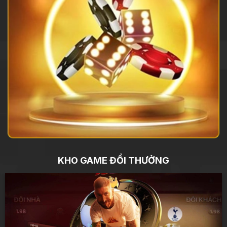
KHO GAME ĐỔI THƯỞNG