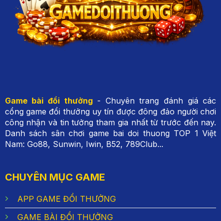
Game bài đổi thưởng
- Chuyên trang đánh giá các
cổng game đổi thưởng uy tín được đông đảo người chơi
công nhận và tin tưởng tham gia nhất từ trước đến nay.
Danh sách sân chơi game bai doi thuong TOP 1 Việt
Nam: Go88, Sunwin, Iwin, B52, 789Club...
CHUYÊN MỤC GAME
APP GAME ĐỔI THƯỞNG
GAME BÀI ĐỔI THƯỞNG