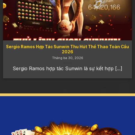
Sergio Ramos Hợp Tác Sunwin Thu Hút Thể Thao Toàn Cầu
2026
Tháng ba 30, 2026
Sergio Ramos hợp tác Sunwin là sự kết hợp [...]