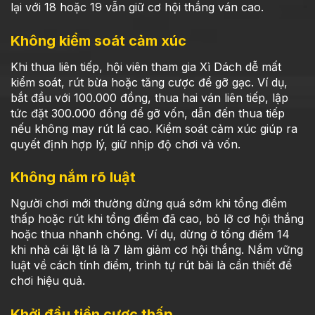
lại với 18 hoặc 19 vẫn giữ cơ hội thắng ván cao.
Không kiểm soát cảm xúc
Khi thua liên tiếp, hội viên tham gia Xì Dách dễ mất
kiểm soát, rút bừa hoặc tăng cược để gỡ gạc. Ví dụ,
bắt đầu với 100.000 đồng, thua hai ván liên tiếp, lập
tức đặt 300.000 đồng để gỡ vốn, dẫn đến thua tiếp
nếu không may rút lá cao. Kiểm soát cảm xúc giúp ra
quyết định hợp lý, giữ nhịp độ chơi và vốn.
Không nắm rõ luật
Người chơi mới thường dừng quá sớm khi tổng điểm
thấp hoặc rút khi tổng điểm đã cao, bỏ lỡ cơ hội thắng
hoặc thua nhanh chóng. Ví dụ, dừng ở tổng điểm 14
khi nhà cái lật lá là 7 làm giảm cơ hội thắng. Nắm vững
luật về cách tính điểm, trình tự rút bài là cần thiết để
chơi hiệu quả.
Khởi đầu tiền cược thấp