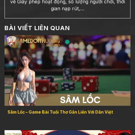
về Giấy phép hoạt động, số lượng người chơi, thời
gian nạp rút,…
BÀI VIẾT LIÊN QUAN
Sâm Lốc – Game Bài Tuổi Thơ Gắn Liền Với Dân Việt