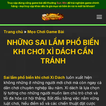
Bỏ
Truy cập đúng cổng game bài đổi thưởng
Sun.Win
để trải nghiệm game chính
hãng – mọi truy cập khác đều là giả mạo và tiềm ẩn rủi ro mất tài khoản!
qua
nội
dung
Trang chủ
»
Mẹo Chơi Game Bài
NHỮNG SAI LẦM PHỔ BIẾN
KHI CHƠI XÌ DÁCH CẦN
TRÁNH
Sai lầm phổ biến khi chơi Xì Dách
luôn xuất hiện
không những ở những người mới chơi mà còn ngay cả
dân chơi chuyên nghiệp lâu năm. Xì dách là lựa chọn
lý tưởng cho những người muốn làm chủ trò chơi và
tối đa hóa cơ hội thắng. Bắt đầu bằng việc nắm vững
luật chơi, hiểu điểm số và các chiến thuật đặt cược