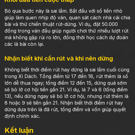
Bỏ qua bước này là sai lầm. Bắt đầu với số tiền nhỏ
giúp làm quen nhịp độ ván, quan sát cách nhà cái chia
bài và thử chiến thuật rút-dừng. Ví dụ, đặt 50.000
đồng trong ván đầu giúp người chơi thử nhiều lượt rút
mà không gặp rủi ro lớn, đồng thời học cách dự đoán
các lá bài còn lại.
Nhận biết khi cần rút và khi nên dừng
Không biết thời điểm rút hay dừng là sai lầm cuối cùng
trong Xì Dách. Tổng điểm từ 17 đến 18, rút thêm lá số
lớn dễ thua ngay; tổng điểm 12 đến 15, dừng quá sớm
sẽ bỏ lỡ cơ hội tiến gần 21. Ví dụ, lá 7 và 6 (tổng điểm
13), nếu dừng ngay sẽ bỏ lỡ cơ hội, nhưng rút thêm lá
8 hoặc 9 sẽ tiến gần 21. Nhận biết thời điểm rút hay
dừng dựa trên lá đã rút, tổng điểm và vốn giúp quyết
định chính xác.
Kết luận