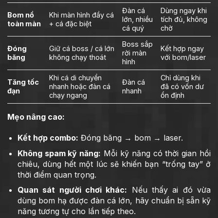
Đàn cá
Dùng ngay khi
Bom nổ
Khi màn hình đầy cá
lớn, nhiều
tích đủ, không
toàn màn
+ cá đặc biệt
cá quý
chờ
Boss sắp
Đóng
Giữ cá boss / cá lớn
Kết hợp ngay
rời màn
băng
không chạy thoát
với bom/laser
hình
Khi cá di chuyển
Chỉ dùng khi
Tăng tốc
Đàn cá
nhanh hoặc đàn cá
đã có vốn dư
đạn
nhanh
chạy ngang
ổn định
Mẹo nâng cao:
Kết hợp combo:
Đóng băng → bom → laser.
Không spam kỹ năng:
Mỗi kỹ năng có thời gian hồi
chiêu, dùng hết một lúc sẽ khiến bạn “trống tay” ở
thời điểm quan trọng.
Quan sát người chơi khác:
Nếu thấy ai đó vừa
dùng bom hạ được đàn cá lớn, hãy chuẩn bị sẵn kỹ
năng tương tự cho lần tiếp theo.