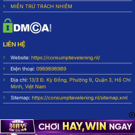
MIỄN TRỪ TRÁCH NHIÊM
LIÊN HỆ
Website:
https://consumptievelening.nl/
Điện thoại:
0989898989
Địa chỉ:
13/3 Đ. Kỳ Đồng, Phường 9, Quận 3, Hồ Chí
Minh, Việt Nam
Sitemap:
https://consumptievelening.nl/sitemap.xml
©2026 - ALL RIGHTS RESERVED BY
GAME BÀI ĐỔI
THƯỞNG