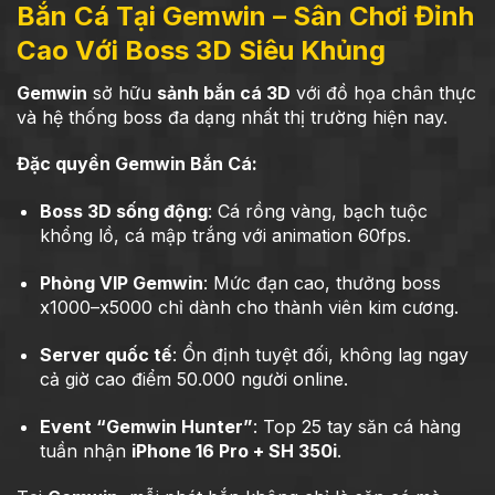
Bắn Cá Tại Gemwin – Sân Chơi Đỉnh
Cao Với Boss 3D Siêu Khủng
Gemwin
sở hữu
sảnh bắn cá 3D
với đồ họa chân thực
và hệ thống boss đa dạng nhất thị trường hiện nay.
Đặc quyền Gemwin Bắn Cá:
Boss 3D sống động
: Cá rồng vàng, bạch tuộc
khổng lồ, cá mập trắng với animation 60fps.
Phòng VIP Gemwin
: Mức đạn cao, thưởng boss
x1000–x5000 chỉ dành cho thành viên kim cương.
Server quốc tế
: Ổn định tuyệt đối, không lag ngay
cả giờ cao điểm 50.000 người online.
Event “Gemwin Hunter”
: Top 25 tay săn cá hàng
tuần nhận
iPhone 16 Pro + SH 350i
.